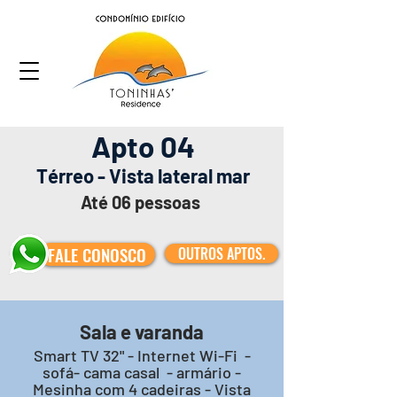
Apto 04
Térreo - Vista lateral mar
Até 06 pessoas
FALE CONOSCO
OUTROS APTOS.
Sala e varanda
Smart TV 32" - Internet Wi-Fi -
sofá- cama casal - armário -
Mesinha com 4 cadeiras - Vista