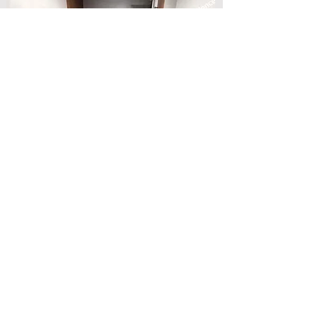
Cozinha
Tipo americana com bancada,
integrada à sala com 03 banquetas
para refeições - geladeira -
microondas - cafeteira elétrica -
cafeteira Dolce Gusto - fogão
elétrico cook top de indução 2
bocas - airfryer - liquidificador -